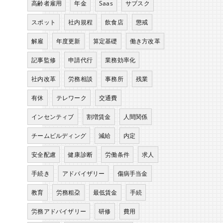
高齢者雇用
年金
Saas
サブスク
スポット
社内規程
飲食店
懲戒
解雇
年度更新
算定基礎
働き方改革
記事監修
申請代行
業務効率化
社内改革
労務相談
事務所
残業
有休
テレワーク
交通費
インセンティブ
割増賃金
人間関係
チームビルディング
減給
内定
安全配慮
健康診断
労働条件
求人
手続き
アドバイザリー
傷病手当金
教育
労務粗朶
最低賃金
手続
労務アドバイザリー
研修
費用