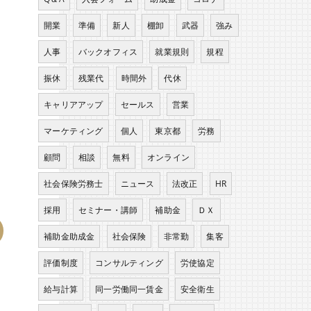
開業
準備
新人
棚卸
武器
強み
人事
バックオフィス
就業規則
規程
振休
残業代
時間外
代休
キャリアアップ
セールス
営業
マーケティング
個人
東京都
労務
顧問
相談
無料
オンライン
社会保険労務士
ニュース
法改正
HR
採用
セミナー・講師
補助金
ＤＸ
補助金助成金
社会保険
非常勤
集客
評価制度
コンサルティング
労使協定
給与計算
同一労働同一賃金
安全衛生