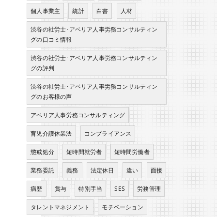
個人事業主
統計
白書
人材
渋谷の社労士･アベリア人事労務コンサルティン
グの口コミ情報
渋谷の社労士･アベリア人事労務コンサルティン
グの評判
渋谷の社労士･アベリア人事労務コンサルティン
グのお客様の声
アベリア人事労務コンサルティング
育児介護休業法
コンプライアンス
懲戒処分
短時間就労者
短時間労働者
業務委託
義務
法定休日
違い
面接
病歴
賞与
特別手当
SES
労務管理
タレントマネジメント
モチベーション