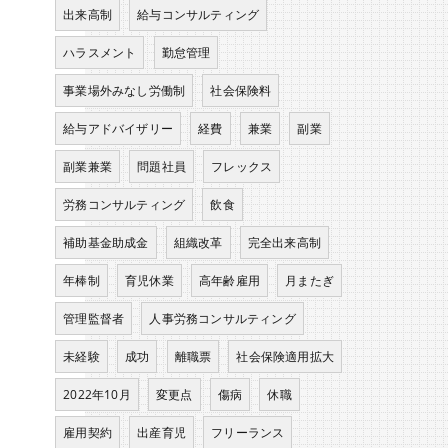
出来高制
給与コンサルティング
ハラスメント
勤怠管理
事業場外みなし労働制
社会保険料
給与アドバイザリー
経費
兼業
副業
副業兼業
問題社員
フレックス
労務コンサルティング
飲食
補助基金助成金
組織改革
完全出来高制
年棒制
育児休業
高年齢雇用
月またぎ
管理監督者
人事労務コンサルティング
未経験
成功
離職票
社会保険適用拡大
2022年10月
変更点
傷病
休職
雇用契約
出産育児
フリーランス