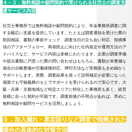
４－２．無料相談や顧問契約で受けられる社労士の調査支
援サービス内容
社労士事務所では無料相談や顧問契約により、年金事務所調査に関
する幅広い支援を提供しています。たとえば調査通知を受けた際の
初回相談、書類の事前チェック、調査当日の立ち会い対応、指摘事
項のアフターフォロー、再発防止に向けた社内規定や運用方法のア
ドバイスなど、サービス内容は多岐にわたります。企業が調査準備
や提出書類に戸惑った際の問い合わせはもちろん、書類が未整備な
場合の台帳整備や労働保険対応、押印方法など実務面もきめ細かく
サポートします。実際、調査結果を巡って説明補足が必要になった
場面でも守秘義務のもとでサポートを受けられるので安心です。大
阪・兵庫・京都地域など特定エリアに特化した事務所も多く、経営
規模に合った契約が可能です。調査前後の不明点があれば、早めに
無料相談や顧問サービスを活用しましょう。
５．加入漏れ・算定誤りなど調査で指摘された
場合の具体的な対策方法