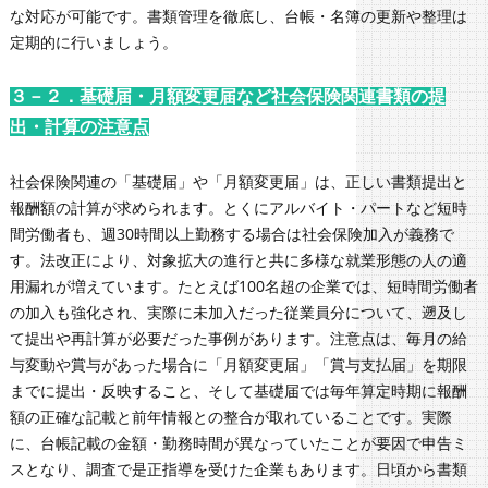
な対応が可能です。書類管理を徹底し、台帳・名簿の更新や整理は
定期的に行いましょう。
３－２．基礎届・月額変更届など社会保険関連書類の提
出・計算の注意点
社会保険関連の「基礎届」や「月額変更届」は、正しい書類提出と
報酬額の計算が求められます。とくにアルバイト・パートなど短時
間労働者も、週30時間以上勤務する場合は社会保険加入が義務で
す。法改正により、対象拡大の進行と共に多様な就業形態の人の適
用漏れが増えています。たとえば100名超の企業では、短時間労働者
の加入も強化され、実際に未加入だった従業員分について、遡及し
て提出や再計算が必要だった事例があります。注意点は、毎月の給
与変動や賞与があった場合に「月額変更届」「賞与支払届」を期限
までに提出・反映すること、そして基礎届では毎年算定時期に報酬
額の正確な記載と前年情報との整合が取れていることです。実際
に、台帳記載の金額・勤務時間が異なっていたことが要因で申告ミ
スとなり、調査で是正指導を受けた企業もあります。日頃から書類