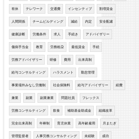
有休
テレワーク
交通費
インセンティブ
割増賃金
人間関係
チームビルディング
減給
内定
安全配慮
健康診断
労働条件
求人
手続き
アドバイザリー
傷病手当金
教育
労務粗朶
最低賃金
手続
労務アドバイザリー
研修
費用
出来高制
給与コンサルティング
ハラスメント
勤怠管理
事業場外みなし労働制
社会保険料
給与アドバイザリー
経費
兼業
副業
副業兼業
問題社員
フレックス
労務コンサルティング
飲食
補助基金助成金
組織改革
完全出来高制
年棒制
育児休業
高年齢雇用
月またぎ
管理監督者
人事労務コンサルティング
未経験
成功