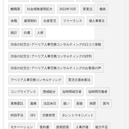
離職票
社会保険適用拡大
2022年10月
変更点
傷病
休職
雇用契約
出産育児
フリーランス
個人事業主
統計
白書
人材
渋谷の社労士･アベリア人事労務コンサルティングの口コミ情報
渋谷の社労士･アベリア人事労務コンサルティングの評判
渋谷の社労士･アベリア人事労務コンサルティングのお客様の声
アベリア人事労務コンサルティング
育児介護休業法
コンプライアンス
懲戒処分
短時間就労者
短時間労働者
業務委託
義務
法定休日
違い
面接
病歴
賞与
特別手当
SES
労務管理
タレントマネジメント
モチベーション
誓約書
損害賠償
人事評価
能力不足