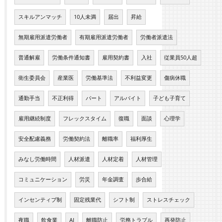
スキルアンマッチ
10人未満
届出
昇給
無期雇用派遣労働者
有期雇用派遣労働者
労働者派遣法
普通解雇
労働条件通知書
雇用契約書
入社
従業員50人超
衛生委員会
産業医
労働基準法
不利益変更
傷病休職
通勤手当
不正利得
パート
アルバイト
子ども子育て
雇用継続制度
フレックスタイム
復職
面談
心理学
安全配慮義務
労働契約法
離職率
福利厚生
みなし労働時間
人材派遣
人材定着
人材管理
コミュニケーション
労災
年金調査
歩合給
インセンティブ制
固定残業代
シフト制
ストレスチェック
夜職
飲食業
AI
離職防止
労務トラブル
再発防止