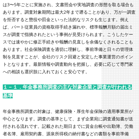
は3〜5年ごとに実施され、文書照会や実地調査の形態を取る場合も
あります。調査対象期間は最大2年まで遡ることがあり、万が一調査
を拒否すると懲役や罰金といった法的なリスクも生じます。例え
ば、パート従業員の資格取得手続き漏れや、標準報酬月額の届出ミ
スが調査で指摘されたという事例が見受けられます。こうしたケー
スでは速やかに修正手続きや報酬の見直しを余儀なくされることも
あります。社会保険調査を適切に理解し、事前準備と日々の管理体
制を見直すことが、会社のリスク回避と安定した事業運営のポイン
トとなります。最新情報や調査動向を把握し、必要に応じて専門家
への相談も選択肢に入れておくと安心です。
１－１．年金事務所調査の主な対象企業と調査が行われる
基準
年金事務所調査の対象は、健康保険・厚生年金保険の適用事業所が
中心となります。調査の基準として、まず企業宛に調査通知書が送
付される流れです。記載された期日までに賃金台帳や出勤簿、労働
者名簿、雇用契約書、源泉所得税の納付書などの書類を事前準備