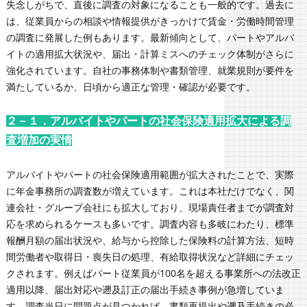
失念しがちで、直後に調査の対象になることも一般的です。過去に
は、従業員からの相談や情報提供がきっかけで賃金・労働時間管理
の調査に発展した例もあります。最新傾向として、パートやアルバ
イトの適用拡大状況や、届出・計算ミスへのチェック体制がさらに
強化されています。自社の事務体制や書類管理、就業規則が要件を
満たしているか、日頃から適正な管理・確認が必要です。
２－１．アルバイトやパートの社会保険適用拡大による調
査増加の実情
アルバイトやパートの社会保険適用範囲が拡大されたことで、実際
に年金事務所の調査数が増えています。これは本社だけでなく、関
連会社・グループ会社にも拡大しており、現場責任者までが調査対
応を求められるケースも多いです。調査内容も多岐にわたり、標準
報酬月額の届出状況や、給与から控除した保険料の計算方法、短時
間労働者や取得日・喪失日の処理、有給取得状況など詳細にチェッ
クされます。例えばパート従業員が100名を超える事業所への法改正
適用以降、届出対応や遡及訂正の届出手続き事例が急増していま
す。調査当日に問題点が見つかれば、書類再提出や遡及手続きの必