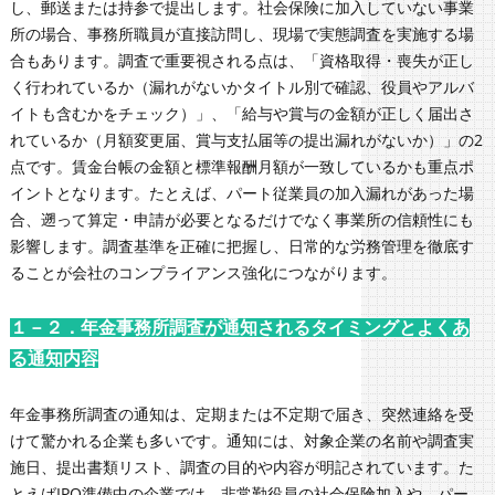
し、郵送または持参で提出します。社会保険に加入していない事業
所の場合、事務所職員が直接訪問し、現場で実態調査を実施する場
合もあります。調査で重要視される点は、「資格取得・喪失が正し
く行われているか（漏れがないかタイトル別で確認、役員やアルバ
イトも含むかをチェック）」、「給与や賞与の金額が正しく届出さ
れているか（月額変更届、賞与支払届等の提出漏れがないか）」の2
点です。賃金台帳の金額と標準報酬月額が一致しているかも重点ポ
イントとなります。たとえば、パート従業員の加入漏れがあった場
合、遡って算定・申請が必要となるだけでなく事業所の信頼性にも
影響します。調査基準を正確に把握し、日常的な労務管理を徹底す
ることが会社のコンプライアンス強化につながります。
１－２．年金事務所調査が通知されるタイミングとよくあ
る通知内容
年金事務所調査の通知は、定期または不定期で届き、突然連絡を受
けて驚かれる企業も多いです。通知には、対象企業の名前や調査実
施日、提出書類リスト、調査の目的や内容が明記されています。た
とえばIPO準備中の企業では、非常勤役員の社会保険加入や、パー