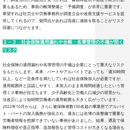
要もあるため、事前の帳簿整備と「予備調査」が非常に重要です。
希望すれば社労士や労務事務所が調査立会や改善支援サービスを提
供してくれるので、疑問点があれば迅速に連絡を取ることがリスク
回避につながります。
２－２．社会保険適用漏れや台帳・名簿管理の不備が招く
リスク
社会保険の適用漏れや名簿管理の不備は企業にとって重大なリスク
をもたらします。本来、パートやアルバイトであっても「週30時間
以上」など一定条件を満たしていれば社会保険加入が必要ですが、
適用範囲外と誤認しやすく、未加入のまま長期間経過したという管
理ミス事例が目立ちます。少子高齢化と労働人口減少の背景から、
法改正により短時間労働者の適用範囲も大きく広がっています。
2022年10月からは、さらに被保険者数100名超の事業所でアルバイ
ト・パートの加入義務が強化され、過去には名簿の未整備で重要な
労働者情報を把握できていない事例がありました。結果、遡及で保
険料徴収や是正指導、追加報告など管理コストが大きくなる場合も