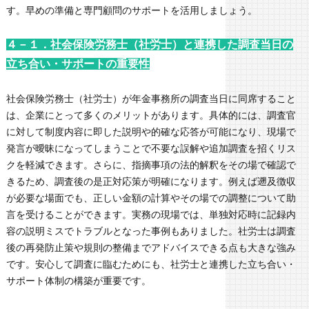
す。早めの準備と専門顧問のサポートを活用しましょう。
４－１．社会保険労務士（社労士）と連携した調査当日の
立ち合い・サポートの重要性
社会保険労務士（社労士）が年金事務所の調査当日に同席すること
は、企業にとって多くのメリットがあります。具体的には、調査官
に対して制度内容に即した説明や的確な応答が可能になり、現場で
発言が曖昧になってしまうことで不要な誤解や追加調査を招くリス
クを軽減できます。さらに、指摘事項の法的解釈をその場で確認で
きるため、調査後の是正対応策が明確になります。例えば遡及徴収
が必要な場面でも、正しい金額の計算やその場での調整について助
言を受けることができます。実務の現場では、単独対応時に記録内
容の説明ミスでトラブルとなった事例もありました。社労士は調査
後の再発防止策や規則の整備までアドバイスできる点も大きな強み
です。安心して調査に臨むためにも、社労士と連携した立ち合い・
サポート体制の構築が重要です。