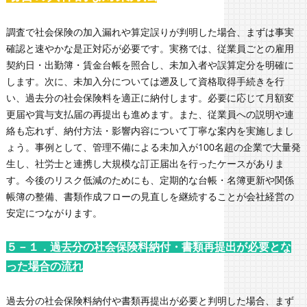
調査で社会保険の加入漏れや算定誤りが判明した場合、まずは事実
確認と速やかな是正対応が必要です。実務では、従業員ごとの雇用
契約日・出勤簿・賃金台帳を照合し、未加入者や誤算定分を明確に
します。次に、未加入分については遡及して資格取得手続きを行
い、過去分の社会保険料を適正に納付します。必要に応じて月額変
更届や賞与支払届の再提出も進めます。また、従業員への説明や連
絡も忘れず、納付方法・影響内容について丁寧な案内を実施しまし
ょう。事例として、管理不備による未加入が100名超の企業で大量発
生し、社労士と連携し大規模な訂正届出を行ったケースがありま
す。今後のリスク低減のためにも、定期的な台帳・名簿更新や関係
帳簿の整備、書類作成フローの見直しを継続することが会社経営の
安定につながります。
５－１．過去分の社会保険料納付・書類再提出が必要とな
った場合の流れ
過去分の社会保険料納付や書類再提出が必要と判明した場合、まず