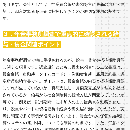
あります。会社としては、従業員台帳や書類を常に最新の内容へ更
新し、加入対象者を正確に把握しておくのが適切な運用の基本で
す。
３．年金事務所調査で重点的に確認される給
与・賃金関連ポイント
年金事務所調査で特に重視されるのが、給与・賃金や標準報酬月額
に関する項目です。調査通知とともに提出依頼される主な書類は、
賃金台帳・出勤簿（タイムカード）・労働者名簿・雇用契約書・源
泉所得税納付書です。ポイントは、賃金台帳の内容と標準報酬月額
にずれが生じていないか、賞与支払届・月額変更届がきちんと提出
されているか、給与から社会保険料の控除方法が間違っていないか
等です。例えば、試用期間中に未加入のまま従業員を勤務させた
り、役員やパートの資格取得手続きや喪失届が漏れていたなど、実
際に調査で多く事例が指摘されています。賃金台帳の保管や給与計
算システムの運用体制についても確認の対象です。また、任意のタ
イミングで有給休暇や退職関係書類の提出も求められるため、普段