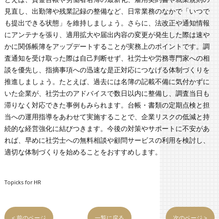
見直し、出勤簿や残業記録の整備など、日常業務のなかで「いつで
も提出できる状態」を維持しましょう。さらに、法改正や通知情報
にアンテナを張り、適用拡大や届出内容の変更が発生した際は速や
かに関係帳簿をアップデートすることが実務上のポイントです。調
査通知を受け取った際は自己判断せず、社労士や労務専門家への相
談を優先し、指摘事項への迅速な是正対応につなげる体制づくりを
推進しましょう。たとえば、過去には名簿の記載不備に気付かずに
いた企業が、社労士のアドバイスで数日以内に整備し、調査当日も
滞りなく対応できた事例もみられます。台帳・書類の定期点検と担
当への運用指導をあわせて実施することで、企業リスクの低減と持
続的な経営強化に結びつきます。今後の対策やサポートに不安があ
れば、早めに社労士への無料相談や顧問サービスの利用を検討し、
適切な体制づくりを始めることをおすすめします。
Topicks for HR
< 前のページ
一覧に戻る
次のページ >