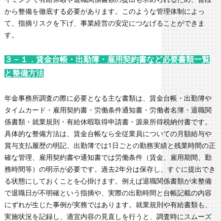
から整備を徹底する必要があります。このような管理体制によっ
て、指摘リスクを下げ、事業経営の安定につなげることができま
す。
３－１．賃金台帳・出勤簿・雇用契約書など必要書類一覧
と整備方法
年金事務所調査の際に必要となる主な書類は、賃金台帳・出勤簿や
タイムカード・雇用契約書・労働条件通知書・労働者名簿・退職関
係書類・就業規則・有給休暇取得申請書・源泉所得税納付書です。
具体的な整備方法は、賃金台帳なら全従業員についての月額給与や
賞与支払履歴の明記、出勤簿では1日ごとの勤務実績と残業時間の正
確な管理、雇用契約書や通知書では労働条件（賃金、雇用期間、勤
務時間等）の明示が必要です。過去2年分は保存し、すぐに提出でき
る状態にしておくことを心掛けます。例えば退職関係書類が未整備
で退職日が不明確という指摘や、実際の出勤時間と台帳記載の内容
にずれが生じた事例が実務ではあります。就業規則や有給書類も、
実施状況を記録し、適宜内容の見直しを行うと、調査時にスムーズ