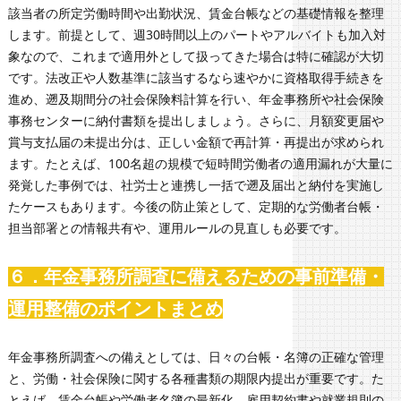
該当者の所定労働時間や出勤状況、賃金台帳などの基礎情報を整理
します。前提として、週30時間以上のパートやアルバイトも加入対
象なので、これまで適用外として扱ってきた場合は特に確認が大切
です。法改正や人数基準に該当するなら速やかに資格取得手続きを
進め、遡及期間分の社会保険料計算を行い、年金事務所や社会保険
事務センターに納付書類を提出しましょう。さらに、月額変更届や
賞与支払届の未提出分は、正しい金額で再計算・再提出が求められ
ます。たとえば、100名超の規模で短時間労働者の適用漏れが大量に
発覚した事例では、社労士と連携し一括で遡及届出と納付を実施し
たケースもあります。今後の防止策として、定期的な労働者台帳・
担当部署との情報共有や、運用ルールの見直しも必要です。
６．年金事務所調査に備えるための事前準備・
運用整備のポイントまとめ
年金事務所調査への備えとしては、日々の台帳・名簿の正確な管理
と、労働・社会保険に関する各種書類の期限内提出が重要です。た
とえば、賃金台帳や労働者名簿の最新化、雇用契約書や就業規則の