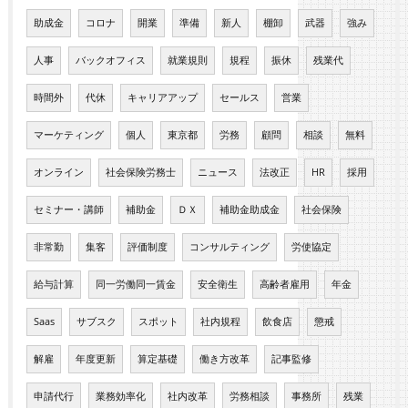
助成金
コロナ
開業
準備
新人
棚卸
武器
強み
人事
バックオフィス
就業規則
規程
振休
残業代
時間外
代休
キャリアアップ
セールス
営業
マーケティング
個人
東京都
労務
顧問
相談
無料
オンライン
社会保険労務士
ニュース
法改正
HR
採用
セミナー・講師
補助金
ＤＸ
補助金助成金
社会保険
非常勤
集客
評価制度
コンサルティング
労使協定
給与計算
同一労働同一賃金
安全衛生
高齢者雇用
年金
Saas
サブスク
スポット
社内規程
飲食店
懲戒
解雇
年度更新
算定基礎
働き方改革
記事監修
申請代行
業務効率化
社内改革
労務相談
事務所
残業