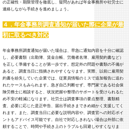
の正確性・期限管理を徹底し、疑問があれば年金事務所や社労士に
連絡しながら手続きを進めましょう。
４．年金事務所調査通知が届いた際に企業が最
初に取るべき対応
年金事務所調査通知が届いた場合は、早急に通知内容を十分に確認
し、必要書類（出勤簿、賃金台帳、労働者名簿、雇用契約書など）
を正しく準備することが第一歩です。想定外の問題や書類の不備が
あると、調査当日に指摘されやすくなります。実際、以前に雇用契
約書を紛失していた企業では、従業員情報のミスで追加報告に追わ
れたケースもみられます。急ぎ自己判断せず、専門家である社会保
険労務士に相談すると、状況把握や整理のサポートを受けられるた
め不安の軽減になります。社労士は調査事項の要点整理、書類精
査、必要に応じた是正申告、届出手続きまできめ細かく支援してく
れます。また、調査当日に必要な説明内容や、調査官への対応ポイ
ントもアドバイス可能です。自社で対応しきれない場合は外部に依
頼することで、時間や手続き上のトラブルも回避しやすくなりま