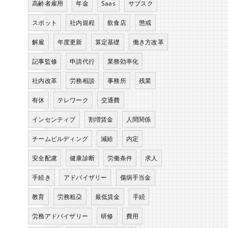
高齢者雇用
年金
Saas
サブスク
スポット
社内規程
飲食店
懲戒
解雇
年度更新
算定基礎
働き方改革
記事監修
申請代行
業務効率化
社内改革
労務相談
事務所
残業
有休
テレワーク
交通費
インセンティブ
割増賃金
人間関係
チームビルディング
減給
内定
安全配慮
健康診断
労働条件
求人
手続き
アドバイザリー
傷病手当金
教育
労務粗朶
最低賃金
手続
労務アドバイザリー
研修
費用