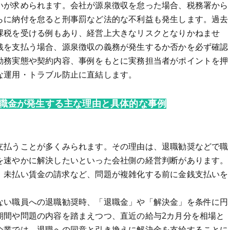
いが求められます。会社が源泉徴収を怠った場合、税務署から
らに納付を怠ると刑事罰など法的な不利益も発生します。過去
課税を受ける例もあり、経営上大きなリスクとなりかねませ
銭を支払う場合、源泉徴収の義務が発生するか否かを必ず確認
勤務実態や契約内容、事例をもとに実務担当者がポイントを押
な運用・トラブル防止に直結します。
職金が発生する主な理由と具体的な事例
支払うことが多くみられます。その理由は、退職勧奨などで職
を速やかに解決したいといった会社側の経営判断があります。
、未払い賃金の請求など、問題が複雑化する前に金銭支払いを
ない職員への退職勧奨時、「退職金」や「解決金」を条件に円
期間や問題の内容を踏まえつつ、直近の給与2カ月分を相場と
企業では、退職への同意と引き換えに解決金を支給することに