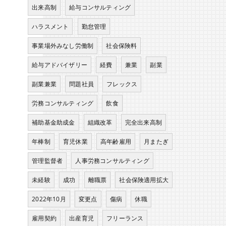
出来高制
給与コンサルティング
ハラスメント
勤怠管理
事業場外みなし労働制
社会保険料
給与アドバイザリー
経費
兼業
副業
副業兼業
問題社員
フレックス
労務コンサルティング
飲食
補助基金助成金
組織改革
完全出来高制
年棒制
育児休業
高年齢雇用
月またぎ
管理監督者
人事労務コンサルティング
未経験
成功
離職票
社会保険適用拡大
2022年10月
変更点
傷病
休職
雇用契約
出産育児
フリーランス