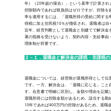
年）（20年超の場合）」という基準で計算され
控除額内であれば税負担はゼロですが、控除を
率を適用するには、「退職所得の受給に関する申
得税に加え住民税10％が徴収され、退職者は自
近年、経営判断として退職金と別建てで解決金
署の指摘を受けないよう、契約内容・支給事由
理体制が肝要です。
２－１．退職金と解決金の課税・非課税の
退職金については、経営側が退職所得として位
です。一方、解決金は、「退職に応じる」こと
す。合意書で明確に区別し、金額や理由を記載
退職所得には控除金額があるため、該当する勤
10年であれば400万円の控除があるため、退