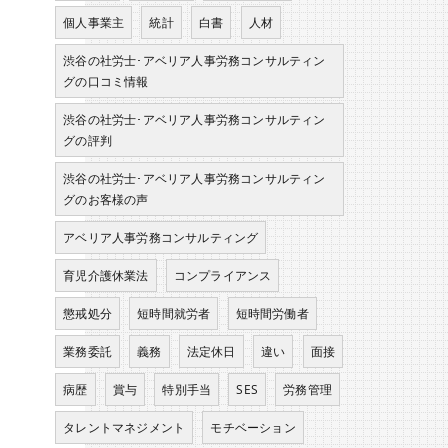
個人事業主
統計
白書
人材
渋谷の社労士･アベリア人事労務コンサルティン
グの口コミ情報
渋谷の社労士･アベリア人事労務コンサルティン
グの評判
渋谷の社労士･アベリア人事労務コンサルティン
グのお客様の声
アベリア人事労務コンサルティング
育児介護休業法
コンプライアンス
懲戒処分
短時間就労者
短時間労働者
業務委託
義務
法定休日
違い
面接
病歴
賞与
特別手当
SES
労務管理
タレントマネジメント
モチベーション