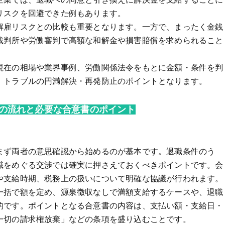
リスクを回避できた例もあります。
解雇リスクとの比較も重要となります。一方で、まったく金銭
裁判所や労働審判で高額な和解金や損害賠償を求められること
現在の相場や業界事例、労働関係法令をもとに金額・条件を判
、トラブルの円満解決・再発防止のポイントとなります。
の流れと必要な合意書のポイント
まず両者の意思確認から始めるのが基本です。退職条件のう
職をめぐる交渉では確実に押さえておくべきポイントです。会
や支給時期、税務上の扱いについて明確な協議が行われます。
一括で額を定め、源泉徴収なしで満額支給するケースや、退職
的です。ポイントとなる合意書の内容は、支払い額・支給日・
一切の請求権放棄」などの条項を盛り込むことです。