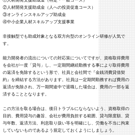
②人材開発支援助成金（人への投資促進コース）
③オンラインスキルアップ助成金
④中小企業人材スキルアップ支援事業
非接触型でも助成対象となる双方向型のオンライン研修が人気で
す。
能力開発者の流出についての対応策についてですが、資格取得費用
を会社が一度「貸与」し、一定期間継続勤務する事により取得費用
の返済を免除するという形で、社員と会社間で『金銭消費貸借契
約』を締結する方法があります。社員は一定期間勤務すれば費用の
返済が免除され、万一期間途中で退職した場合は、費用の一部を返
済することとなります。
この方法を取る場合は、後日トラブルにならないよう、資格取得の
目的、費用貸与の趣旨、会社が費用負担する範囲、貸与限度額、貸
与年数、返済方法、利息取り扱い等を明確にし、労働を不当に拘束
していないものであるよう規定しておくようにしましょう。