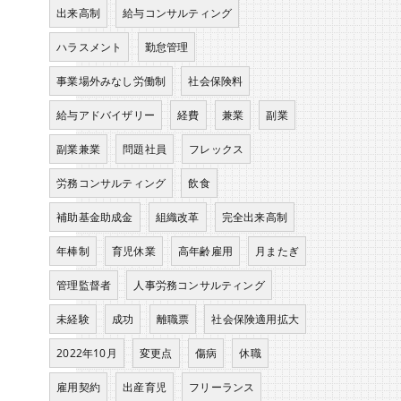
出来高制
給与コンサルティング
ハラスメント
勤怠管理
事業場外みなし労働制
社会保険料
給与アドバイザリー
経費
兼業
副業
副業兼業
問題社員
フレックス
労務コンサルティング
飲食
補助基金助成金
組織改革
完全出来高制
年棒制
育児休業
高年齢雇用
月またぎ
管理監督者
人事労務コンサルティング
未経験
成功
離職票
社会保険適用拡大
2022年10月
変更点
傷病
休職
雇用契約
出産育児
フリーランス