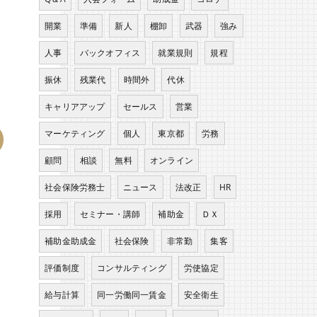
開業
準備
新人
棚卸
武器
強み
人事
バックオフィス
就業規則
規程
振休
残業代
時間外
代休
キャリアアップ
セールス
営業
マーケティング
個人
東京都
労務
顧問
相談
無料
オンライン
社会保険労務士
ニュース
法改正
HR
採用
セミナー・講師
補助金
ＤＸ
補助金助成金
社会保険
非常勤
集客
評価制度
コンサルティング
労使協定
給与計算
同一労働同一賃金
安全衛生