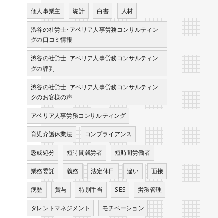
個人事業主
統計
白書
人材
渋谷の社労士･アベリア人事労務コンサルティン
グの口コミ情報
渋谷の社労士･アベリア人事労務コンサルティン
グの評判
渋谷の社労士･アベリア人事労務コンサルティン
グのお客様の声
アベリア人事労務コンサルティング
育児介護休業法
コンプライアンス
懲戒処分
短時間就労者
短時間労働者
業務委託
義務
法定休日
違い
面接
病歴
賞与
特別手当
SES
労務管理
タレントマネジメント
モチベーション