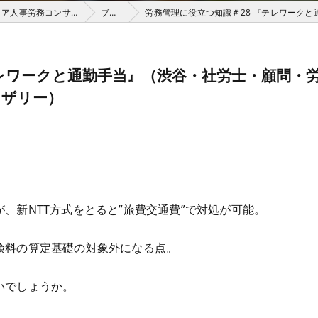
渋谷の社労士は株式会社アベリアHRパートナーズ（アベリア人事労務コンサルティング）
ブログ
労務管理に役立つ知識＃28 『テレワークと通勤
テレワークと通勤手当』（渋谷・社労士・顧問・
イザリー）
、新NTT方式をとると”旅費交通費”で対処が可能。
険料の算定基礎の対象外になる点。
いでしょうか。