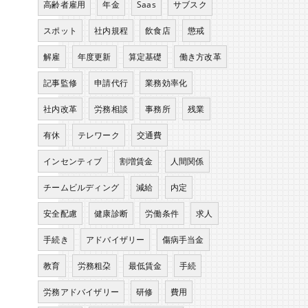
高齢者雇用
年金
Saas
サブスク
スポット
社内規程
飲食店
懲戒
解雇
年度更新
算定基礎
働き方改革
記事監修
申請代行
業務効率化
社内改革
労務相談
事務所
残業
有休
テレワーク
交通費
インセンティブ
割増賃金
人間関係
チームビルディング
減給
内定
安全配慮
健康診断
労働条件
求人
手続き
アドバイザリー
傷病手当金
教育
労務粗朶
最低賃金
手続
労務アドバイザリー
研修
費用