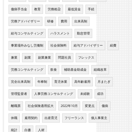
傷病手当金
教育
労務粗朶
最低賃金
手続
労務アドバイザリー
研修
費用
出来高制
給与コンサルティング
ハラスメント
勤怠管理
事業場外みなし労働制
社会保険料
給与アドバイザリー
経費
兼業
副業
副業兼業
問題社員
フレックス
労務コンサルティング
飲食
補助基金助成金
組織改革
完全出来高制
年棒制
育児休業
高年齢雇用
月またぎ
管理監督者
人事労務コンサルティング
未経験
成功
離職票
社会保険適用拡大
2022年10月
変更点
傷病
休職
雇用契約
出産育児
フリーランス
個人事業主
統計
白書
人材