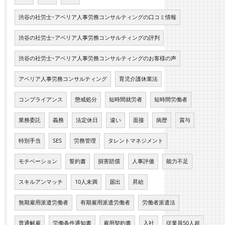
渋谷の社労士･アベリア人事労務コンサルティングの口コミ情報
渋谷の社労士･アベリア人事労務コンサルティングの評判
渋谷の社労士･アベリア人事労務コンサルティングのお客様の声
アベリア人事労務コンサルティング
育児介護休業法
コンプライアンス
懲戒処分
短時間就労者
短時間労働者
業務委託
義務
法定休日
違い
面接
病歴
賞与
特別手当
SES
労務管理
タレントマネジメント
モチベーション
誓約書
損害賠償
人事評価
能力不足
スキルアンマッチ
10人未満
届出
昇給
無期雇用派遣労働者
有期雇用派遣労働者
労働者派遣法
普通解雇
労働条件通知書
雇用契約書
入社
従業員50人超