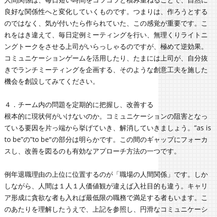
良好な関係性へと変化していくものです。つまりは、作ろうとする
のではなく、気が付いたら作られていた、この感覚が重要です。こ
れをはき違えて、毎日定例ミーティングを行い、無理くりライトニ
ングトークをさせる上司がいらっしゃるのですが、極めて逆効果。
コミュニケーションゲームを活用したり、たまには上司が、自分抜
きでランチミーティングを企画する、そのような創意工夫を施した
機会を創設してみてください。
４．チーム内の問題を定期的に把握し、改善する
根本的に現状何がいけないのか。コミュニケーションの阻害となっ
ている要因を片っ端から挙げていき、解消していきましょう。”as is
to be”の”to be"の部分は明らかです。この間のギャップにフォーカ
スし、改善を図るのも有効なアプローチ方法の一つです。
例年退職理由の上位に位置するのが「職場の人間関係」です。しか
しながら、人間は１人１人価値観が違えば入社目的も違う。キャリ
ア形成に貪欲な者も入れば最低限の職務で満足する者もいます。こ
のあたりを理解したうえで、上記を参照し、円滑なコミュニケーシ