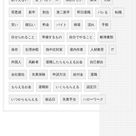
罪悪感
新卒
割合
第二新卒
即日退職
バレる
転職
安い
後払い
料金
バイト
相場
流れ
手順
任せられること
準備するもの
自分でやること
帳簿書類
保存
生理休暇
熱中症対策
屋内作業
人材教育
IT
外国人
高齢者
退職したらもらえるお金
自己都合
会社都合
失業保険
申請方法
給付金
退職
もらえるお金
退職前
いくらもらえる
認定日
いつからもらえる
振込日
失業手当
ハローワーク