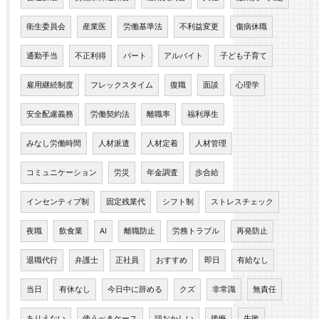
衛生委員会
産業医
労働基準法
不利益変更
傷病休職
通勤手当
不正利得
パート
アルバイト
子ども子育て
雇用継続制度
フレックスタイム
復職
面談
心理学
安全配慮義務
労働契約法
離職率
福利厚生
みなし労働時間
人材派遣
人材定着
人材管理
コミュニケーション
労災
年金調査
歩合給
インセンティブ制
固定残業代
シフト制
ストレスチェック
夜職
飲食業
AI
離職防止
労務トラブル
再発防止
退職代行
弁護士
正社員
おすすめ
即日
有給なし
当日
有休なし
今日中に辞める
クズ
非常識
無責任
ありえない
使うべきケース
頭おかしい
後悔
失敗