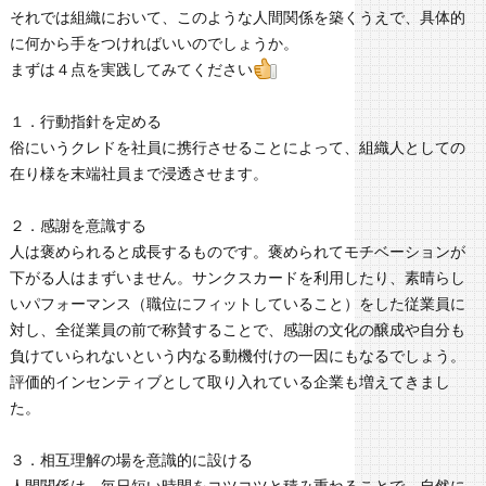
それでは組織において、このような人間関係を築くうえで、具体的
に何から手をつければいいのでしょうか。
まずは４点を実践してみてください
１．行動指針を定める
俗にいうクレドを社員に携行させることによって、組織人としての
在り様を末端社員まで浸透させます。
２．感謝を意識する
人は褒められると成長するものです。褒められてモチベーションが
下がる人はまずいません。サンクスカードを利用したり、素晴らし
いパフォーマンス（職位にフィットしていること）をした従業員に
対し、全従業員の前で称賛することで、感謝の文化の醸成や自分も
負けていられないという内なる動機付けの一因にもなるでしょう。
評価的インセンティブとして取り入れている企業も増えてきまし
た。
３．相互理解の場を意識的に設ける
人間関係は、毎日短い時間をコツコツと積み重ねることで、自然に