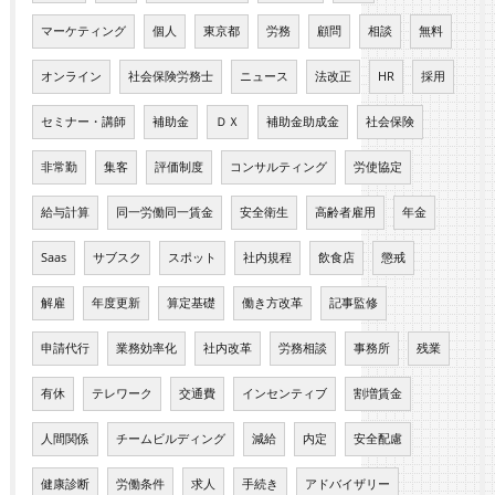
マーケティング
個人
東京都
労務
顧問
相談
無料
オンライン
社会保険労務士
ニュース
法改正
HR
採用
セミナー・講師
補助金
ＤＸ
補助金助成金
社会保険
非常勤
集客
評価制度
コンサルティング
労使協定
給与計算
同一労働同一賃金
安全衛生
高齢者雇用
年金
Saas
サブスク
スポット
社内規程
飲食店
懲戒
解雇
年度更新
算定基礎
働き方改革
記事監修
申請代行
業務効率化
社内改革
労務相談
事務所
残業
有休
テレワーク
交通費
インセンティブ
割増賃金
人間関係
チームビルディング
減給
内定
安全配慮
健康診断
労働条件
求人
手続き
アドバイザリー