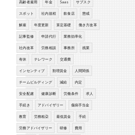
高齢者雇用
年金
Saas
サブスク
スポット
社内規程
飲食店
懲戒
解雇
年度更新
算定基礎
働き方改革
記事監修
申請代行
業務効率化
社内改革
労務相談
事務所
残業
有休
テレワーク
交通費
インセンティブ
割増賃金
人間関係
チームビルディング
減給
内定
安全配慮
健康診断
労働条件
求人
手続き
アドバイザリー
傷病手当金
教育
労務粗朶
最低賃金
手続
労務アドバイザリー
研修
費用