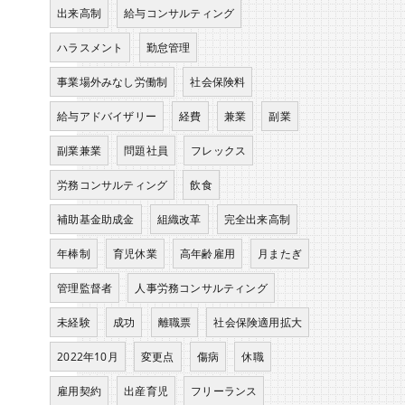
出来高制
給与コンサルティング
ハラスメント
勤怠管理
事業場外みなし労働制
社会保険料
給与アドバイザリー
経費
兼業
副業
副業兼業
問題社員
フレックス
労務コンサルティング
飲食
補助基金助成金
組織改革
完全出来高制
年棒制
育児休業
高年齢雇用
月またぎ
管理監督者
人事労務コンサルティング
未経験
成功
離職票
社会保険適用拡大
2022年10月
変更点
傷病
休職
雇用契約
出産育児
フリーランス