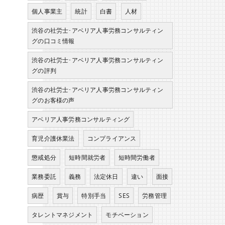
個人事業主
統計
白書
人材
渋谷の社労士･アベリア人事労務コンサルティン
グの口コミ情報
渋谷の社労士･アベリア人事労務コンサルティン
グの評判
渋谷の社労士･アベリア人事労務コンサルティン
グのお客様の声
アベリア人事労務コンサルティング
育児介護休業法
コンプライアンス
懲戒処分
短時間就労者
短時間労働者
業務委託
義務
法定休日
違い
面接
病歴
賞与
特別手当
SES
労務管理
タレントマネジメント
モチベーション