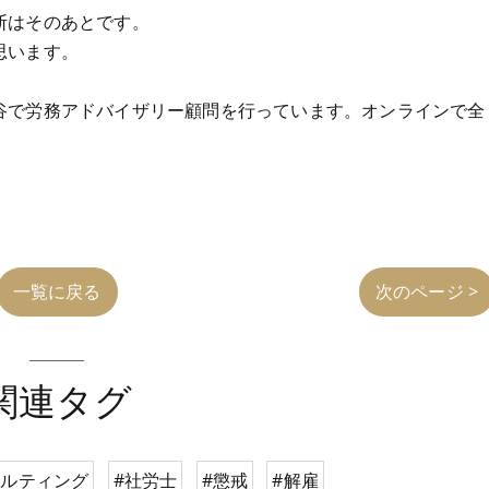
断はそのあとです。
思います。
谷で労務アドバイザリー顧問を行っています。オンラインで全
一覧に戻る
次のページ >
関連タグ
サルティング
#社労士
#懲戒
#解雇