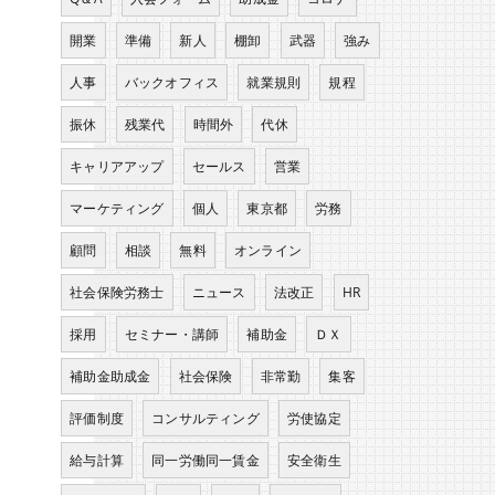
開業
準備
新人
棚卸
武器
強み
人事
バックオフィス
就業規則
規程
振休
残業代
時間外
代休
キャリアアップ
セールス
営業
マーケティング
個人
東京都
労務
顧問
相談
無料
オンライン
社会保険労務士
ニュース
法改正
HR
採用
セミナー・講師
補助金
ＤＸ
補助金助成金
社会保険
非常勤
集客
評価制度
コンサルティング
労使協定
給与計算
同一労働同一賃金
安全衛生