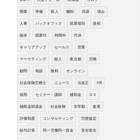
開業
準備
新人
棚卸
武器
強み
人事
バックオフィス
就業規則
規程
振休
残業代
時間外
代休
キャリアアップ
セールス
営業
マーケティング
個人
東京都
労務
顧問
相談
無料
オンライン
社会保険労務士
ニュース
法改正
HR
採用
セミナー・講師
補助金
ＤＸ
補助金助成金
社会保険
非常勤
集客
評価制度
コンサルティング
労使協定
給与計算
同一労働同一賃金
安全衛生