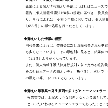
企業による個人情報漏えい事故はしばしばニュースで
報告（個人情報保護法168条の規定に基づき、委員
り、それによれば、令和５年度においては、個人情報取
7,685 件）の報告処理を行ったとしています。
◆
漏えいした情報の種類
同報告書によれば、委員会に対し直接報告された事案
も多くなっています。その形態別に見ると、紙媒体の
（12.2％）より多くなっています。
また、個人情報保護法律施行規則７条で定める報告義
を含む個人データの漏えい等」（89.7％）、次い
の漏えい等」（8.1％）となっています。
◆
漏えい等事案の発生原因の多くがヒューマンエラー
報告書では、上記のような傾向となった要因として
といったいわゆるヒューマンエラーであったことに