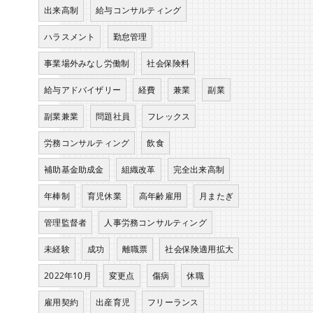
出来高制
給与コンサルティング
ハラスメント
勤怠管理
事業場外みなし労働制
社会保険料
給与アドバイザリー
経費
兼業
副業
副業兼業
問題社員
フレックス
労務コンサルティング
飲食
補助基金助成金
組織改革
完全出来高制
年棒制
育児休業
高年齢雇用
月またぎ
管理監督者
人事労務コンサルティング
未経験
成功
離職票
社会保険適用拡大
2022年10月
変更点
傷病
休職
雇用契約
出産育児
フリーランス