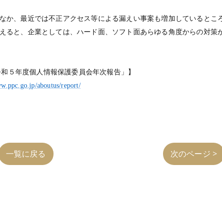
なか、最近では不正アクセス等による漏えい事案も増加しているとこ
えると、企業としては、ハード面、ソフト面あらゆる角度からの対策
令和５年度個人情報保護委員会年次報告」】
ww.ppc.go.jp/aboutus/report/
一覧に戻る
次のページ >