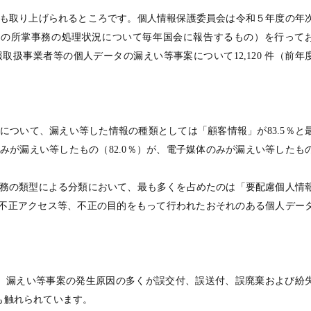
も取り上げられるところです。個人情報保護委員会は令和５年度の年
会の所掌事務の処理状況について毎年国会に報告するもの）を行って
扱事業者等の個人データの漏えい等事案について12,120 件（前年
について、漏えい等した情報の種類としては「顧客情報」が83.5％と
みが漏えい等したもの（82.0％）が、電子媒体のみが漏えい等したも
務の類型による分類において、最も多くを占めたのは「要配慮個人情
で「不正アクセス等、不正の目的をもって行われたおそれのある個人デー
、漏えい等事案の発生原因の多くが誤交付、誤送付、誤廃棄および紛
も触れられています。