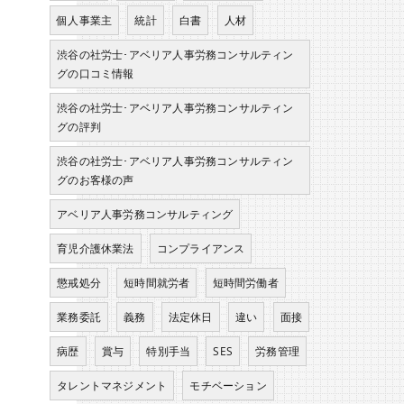
個人事業主
統計
白書
人材
渋谷の社労士･アベリア人事労務コンサルティン
グの口コミ情報
渋谷の社労士･アベリア人事労務コンサルティン
グの評判
渋谷の社労士･アベリア人事労務コンサルティン
グのお客様の声
アベリア人事労務コンサルティング
育児介護休業法
コンプライアンス
懲戒処分
短時間就労者
短時間労働者
業務委託
義務
法定休日
違い
面接
病歴
賞与
特別手当
SES
労務管理
タレントマネジメント
モチベーション