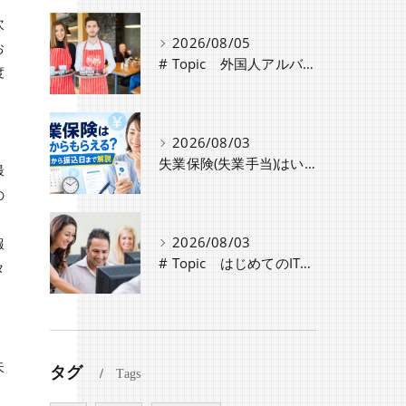
次
2026/08/05
お
# Topic 外国人アルバイト採用時に必要な手続きと注意点
度
2026/08/03
失業保険(失業手当)はいつからもらえる？認定日から振込日までのスケジュールや種類・条件を解説
最
の
2026/08/03
報
# Topic はじめてのIT教育導入！助成金活用と申請ポイント
タ
失
タグ
Tags