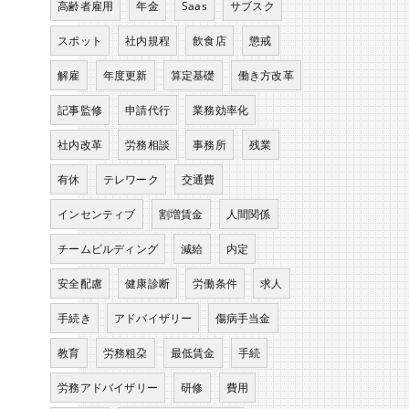
高齢者雇用
年金
Saas
サブスク
スポット
社内規程
飲食店
懲戒
解雇
年度更新
算定基礎
働き方改革
記事監修
申請代行
業務効率化
社内改革
労務相談
事務所
残業
有休
テレワーク
交通費
インセンティブ
割増賃金
人間関係
チームビルディング
減給
内定
安全配慮
健康診断
労働条件
求人
手続き
アドバイザリー
傷病手当金
教育
労務粗朶
最低賃金
手続
労務アドバイザリー
研修
費用