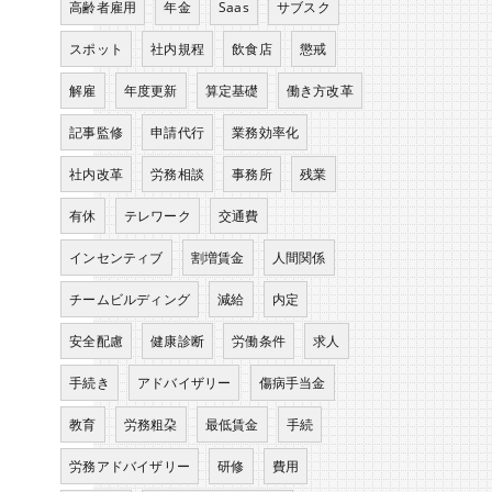
高齢者雇用
年金
Saas
サブスク
スポット
社内規程
飲食店
懲戒
解雇
年度更新
算定基礎
働き方改革
記事監修
申請代行
業務効率化
社内改革
労務相談
事務所
残業
有休
テレワーク
交通費
インセンティブ
割増賃金
人間関係
チームビルディング
減給
内定
安全配慮
健康診断
労働条件
求人
手続き
アドバイザリー
傷病手当金
教育
労務粗朶
最低賃金
手続
労務アドバイザリー
研修
費用