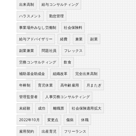
出来高制
給与コンサルティング
ハラスメント
勤怠管理
事業場外みなし労働制
社会保険料
給与アドバイザリー
経費
兼業
副業
副業兼業
問題社員
フレックス
労務コンサルティング
飲食
補助基金助成金
組織改革
完全出来高制
年棒制
育児休業
高年齢雇用
月またぎ
管理監督者
人事労務コンサルティング
未経験
成功
離職票
社会保険適用拡大
2022年10月
変更点
傷病
休職
雇用契約
出産育児
フリーランス