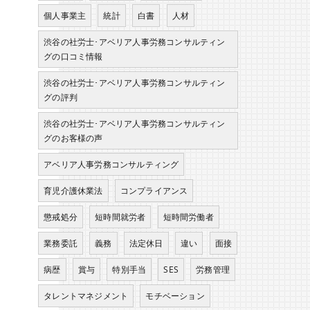
個人事業主
統計
白書
人材
渋谷の社労士･アベリア人事労務コンサルティン
グの口コミ情報
渋谷の社労士･アベリア人事労務コンサルティン
グの評判
渋谷の社労士･アベリア人事労務コンサルティン
グのお客様の声
アベリア人事労務コンサルティング
育児介護休業法
コンプライアンス
懲戒処分
短時間就労者
短時間労働者
業務委託
義務
法定休日
違い
面接
病歴
賞与
特別手当
SES
労務管理
タレントマネジメント
モチベーション