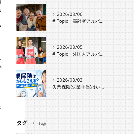
容
防
2026/08/06
# Topic 高齢者アルバイト・パート採用時の注意点と労働条件の違い
ウ
2026/08/05
# Topic 外国人アルバイト採用時に必要な手続きと注意点
し
れ
2026/08/03
失業保険(失業手当)はいつからもらえる？認定日から振込日までのスケジュールや種類・条件を解説
と
タグ
Tags