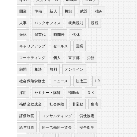
開業
準備
新人
棚卸
武器
強み
人事
バックオフィス
就業規則
規程
振休
残業代
時間外
代休
キャリアアップ
セールス
営業
マーケティング
個人
東京都
労務
顧問
相談
無料
オンライン
社会保険労務士
ニュース
法改正
HR
採用
セミナー・講師
補助金
ＤＸ
補助金助成金
社会保険
非常勤
集客
評価制度
コンサルティング
労使協定
給与計算
同一労働同一賃金
安全衛生