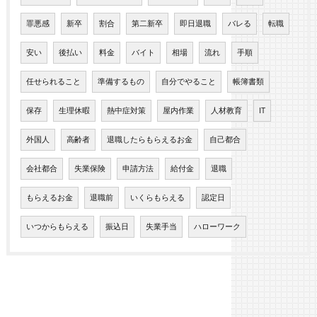
罪悪感
新卒
割合
第二新卒
即日退職
バレる
転職
安い
後払い
料金
バイト
相場
流れ
手順
任せられること
準備するもの
自分でやること
帳簿書類
保存
生理休暇
熱中症対策
屋内作業
人材教育
IT
外国人
高齢者
退職したらもらえるお金
自己都合
会社都合
失業保険
申請方法
給付金
退職
もらえるお金
退職前
いくらもらえる
認定日
いつからもらえる
振込日
失業手当
ハローワーク