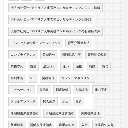
渋谷の社労士･アベリア人事労務コンサルティングの口コミ情報
渋谷の社労士･アベリア人事労務コンサルティングの評判
渋谷の社労士･アベリア人事労務コンサルティングのお客様の声
アベリア人事労務コンサルティング
育児介護休業法
コンプライアンス
懲戒処分
短時間就労者
短時間労働者
業務委託
義務
法定休日
違い
面接
病歴
賞与
特別手当
SES
労務管理
タレントマネジメント
モチベーション
誓約書
損害賠償
人事評価
能力不足
スキルアンマッチ
10人未満
届出
昇給
無期雇用派遣労働者
有期雇用派遣労働者
労働者派遣法
普通解雇
労働条件通知書
雇用契約書
入社
従業員50人超