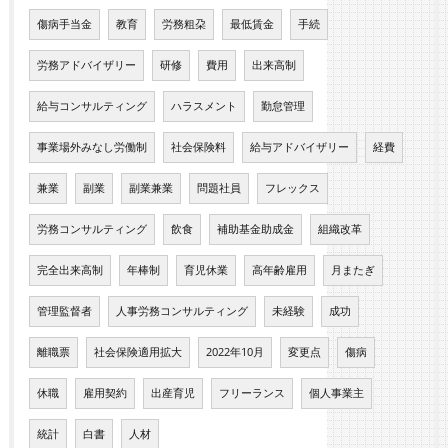
傷病手当金
教育
労務粗朶
最低賃金
手続
労務アドバイザリー
研修
費用
出来高制
給与コンサルティング
ハラスメント
勤怠管理
事業場外みなし労働制
社会保険料
給与アドバイザリー
経費
兼業
副業
副業兼業
問題社員
フレックス
労務コンサルティング
飲食
補助基金助成金
組織改革
完全出来高制
年棒制
育児休業
高年齢雇用
月またぎ
管理監督者
人事労務コンサルティング
未経験
成功
離職票
社会保険適用拡大
2022年10月
変更点
傷病
休職
雇用契約
出産育児
フリーランス
個人事業主
統計
白書
人材