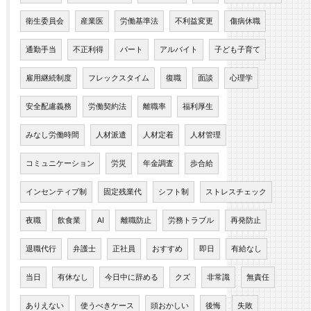
衛生委員会
産業医
労働基準法
不利益変更
傷病休職
通勤手当
不正利得
パート
アルバイト
子ども子育て
雇用継続制度
フレックスタイム
復職
面談
心理学
安全配慮義務
労働契約法
離職率
福利厚生
みなし労働時間
人材派遣
人材定着
人材管理
コミュニケーション
労災
年金調査
歩合給
インセンティブ制
固定残業代
シフト制
ストレスチェック
夜職
飲食業
AI
離職防止
労務トラブル
再発防止
退職代行
弁護士
正社員
おすすめ
即日
有給なし
当日
有休なし
今日中に辞める
クズ
非常識
無責任
ありえない
使うべきケース
頭おかしい
後悔
失敗