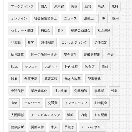
マーケティング
個人
東京都
労務
顧問
相談
無料
オンライン
社会保険労務士
ニュース
法改正
HR
採用
セミナー・講師
補助金
ＤＸ
補助金助成金
社会保険
非常勤
集客
評価制度
コンサルティング
労使協定
給与計算
同一労働同一賃金
安全衛生
高齢者雇用
年金
Saas
サブスク
スポット
社内規程
飲食店
懲戒
解雇
年度更新
算定基礎
働き方改革
記事監修
申請代行
業務効率化
社内改革
労務相談
事務所
残業
有休
テレワーク
交通費
インセンティブ
割増賃金
人間関係
チームビルディング
減給
内定
安全配慮
健康診断
労働条件
求人
手続き
アドバイザリー