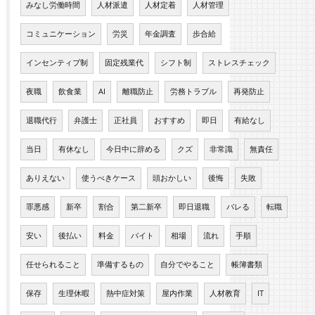
みなし労働時間
人材派遣
人材定着
人材管理
コミュニケーション
労災
年金調査
歩合給
インセンティブ制
固定残業代
シフト制
ストレスチェック
夜職
飲食業
AI
離職防止
労務トラブル
再発防止
退職代行
弁護士
正社員
おすすめ
即日
有給なし
当日
有休なし
今日中に辞める
クズ
非常識
無責任
ありえない
使うべきケース
頭おかしい
後悔
失敗
罪悪感
新卒
割合
第二新卒
即日退職
バレる
転職
安い
後払い
料金
バイト
相場
流れ
手順
任せられること
準備するもの
自分でやること
帳簿書類
保存
生理休暇
熱中症対策
屋内作業
人材教育
IT