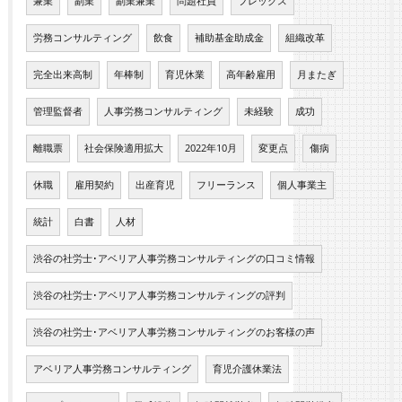
兼業
副業
副業兼業
問題社員
フレックス
労務コンサルティング
飲食
補助基金助成金
組織改革
完全出来高制
年棒制
育児休業
高年齢雇用
月またぎ
管理監督者
人事労務コンサルティング
未経験
成功
離職票
社会保険適用拡大
2022年10月
変更点
傷病
休職
雇用契約
出産育児
フリーランス
個人事業主
統計
白書
人材
渋谷の社労士･アベリア人事労務コンサルティングの口コミ情報
渋谷の社労士･アベリア人事労務コンサルティングの評判
渋谷の社労士･アベリア人事労務コンサルティングのお客様の声
アベリア人事労務コンサルティング
育児介護休業法