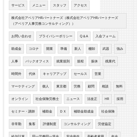
サービス
メニュー
スタッフ
アクセス
株式会社アベリアHRパートナーズ（株式会社アベリアHRパートナーズ
（アベリア人事労務コンサルティング））
お問い合わせ
プライバシーポリシー
Q＆A
入会フォーム
助成金
コロナ
開業
準備
新人
棚卸
武器
強み
人事
バックオフィス
就業規則
規程
振休
残業代
時間外
代休
キャリアアップ
セールス
営業
マーケティング
個人
東京都
労務
顧問
相談
無料
オンライン
社会保険労務士
ニュース
法改正
HR
採用
セミナー・講師
補助金
ＤＸ
補助金助成金
社会保険
非常勤
集客
評価制度
コンサルティング
労使協定
給与計算
同一労働同一賃金
安全衛生
高齢者雇用
年金