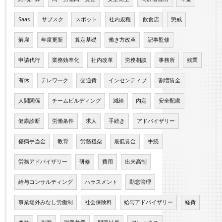
Saas
サブスク
スポット
社内規程
飲食店
懲戒
解雇
年度更新
算定基礎
働き方改革
記事監修
申請代行
業務効率化
社内改革
労務相談
事務所
残業
有休
テレワーク
交通費
インセンティブ
割増賃金
人間関係
チームビルディング
減給
内定
安全配慮
健康診断
労働条件
求人
手続き
アドバイザリー
傷病手当金
教育
労務粗朶
最低賃金
手続
労務アドバイザリー
研修
費用
出来高制
給与コンサルティング
ハラスメント
勤怠管理
事業場外みなし労働制
社会保険料
給与アドバイザリー
経費