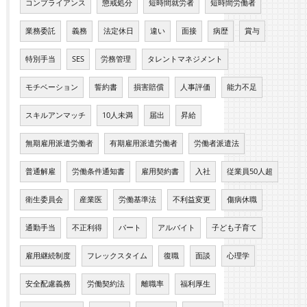
コンプライアンス
懲戒処分
短時間就労者
短時間労働者
業務委託
義務
法定休日
違い
面接
病歴
賞与
特別手当
SES
労務管理
タレントマネジメント
モチベーション
誓約書
損害賠償
人事評価
能力不足
スキルアンマッチ
10人未満
届出
昇給
無期雇用派遣労働者
有期雇用派遣労働者
労働者派遣法
普通解雇
労働条件通知書
雇用契約書
入社
従業員50人超
衛生委員会
産業医
労働基準法
不利益変更
傷病休職
通勤手当
不正利得
パート
アルバイト
子ども子育て
雇用継続制度
フレックスタイム
復職
面談
心理学
安全配慮義務
労働契約法
離職率
福利厚生